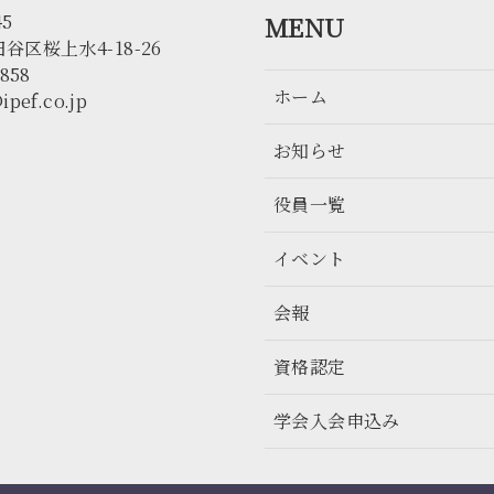
45
MENU
谷区桜上水4-18-26
3858
ホーム
ipef.co.jp
お知らせ
役員一覧
イベント
会報
資格認定
学会入会申込み